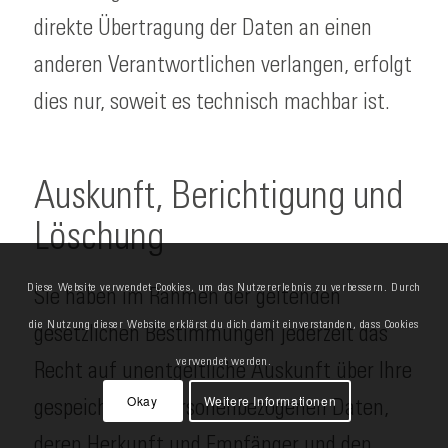
direkte Übertragung der Daten an einen
anderen Verantwortlichen verlangen, erfolgt
dies nur, soweit es technisch machbar ist.
Auskunft, Berichtigung und
Löschung
Diese Website verwendet Cookies, um das Nutzererlebnis zu verbessern. Durch
Sie haben im Rahmen der geltenden
die Nutzung dieser Website erklärst du dich damit einverstanden, dass Cookies
gesetzlichen Bestimmungen jederzeit das
verwendet werden.
Recht auf unentgeltliche Auskunft über Ihre
Okay
Weitere Informationen
gespeicherten personenbezogenen Daten,
deren Herkunft und Empfänger und den