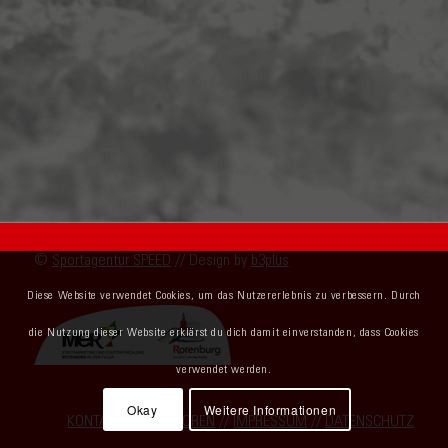
©
Sportagentur SPEED
// Design by
b3plus
Diese Website verwendet Cookies, um das Nutzererlebnis zu verbessern. Durch
die Nutzung dieser Website erklärst du dich damit einverstanden, dass Cookies
verwendet werden.
Okay
Weitere Informationen
KONTAKT
//
SPONSOREN
//
IMPRESSUM
//
DATENSCHUTZ